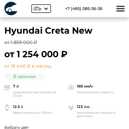
+7 (495) 085-36-36
Hyundai Creta New
от 1 859 000 ₽
от 1 254 000 ₽
*
от 18 440 ₽ в месяц
В наличии
7 л
169 км/ч
средний расход топлива на
максимальная скорость
100км
12.3 с
123 л.с.
время разгона до 100км/ч
максимальная мощность
двигателя
Выбрать цвет